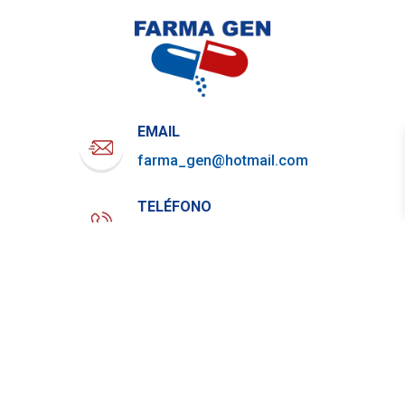
EMAIL
farma_gen@hotmail.com
TELÉFONO
722-919-4844
WHATSAPP
729-800-7879