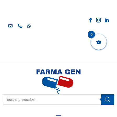
0
Búsqueda
de
productos