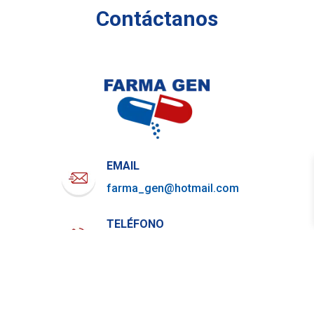
Contáctanos
EMAIL
farma_gen@hotmail.com
TELÉFONO
722-919-4844
WHATSAPP
729-800-7879