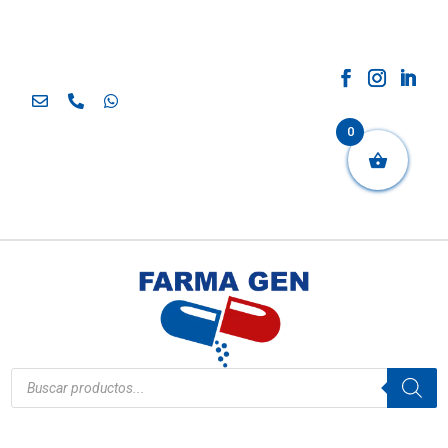
0
Búsqueda
de
productos