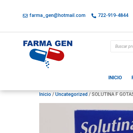
farma_gen@hotmail.com
722-919-4844
Búsqueda
de
productos
INICIO
Inicio
/
Uncategorized
/ SOLUTINA F GOTA