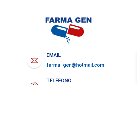
EMAIL
farma_gen@hotmail.com
TELÉFONO
722-919-4844
WHATSAPP
729-800-7879