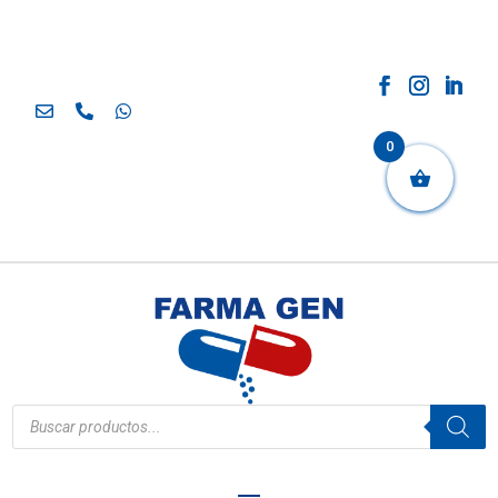
0
Búsqueda
de
productos