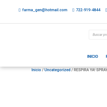
farma_gen@hotmail.com
722-919-4844
Búsqueda
de
productos
INICIO
Inicio
/
Uncategorized
/ RESPIRA YA! SPR