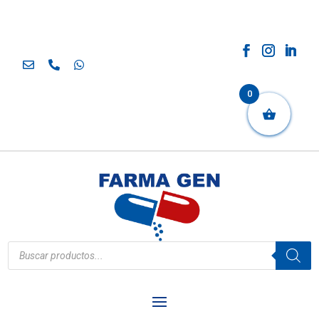
0
Búsqueda
de
productos