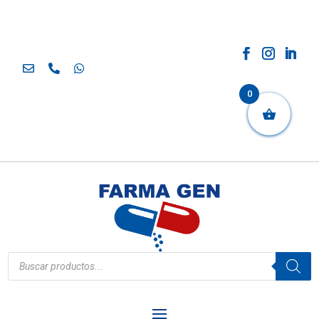
0
Búsqueda
de
productos