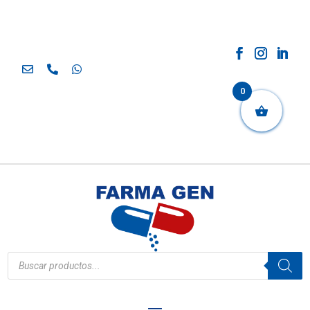
0
Búsqueda
de
productos