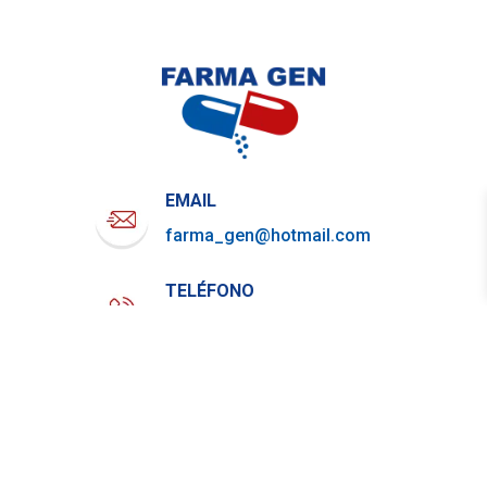
EMAIL
farma_gen@hotmail.com
TELÉFONO
722-919-4844
WHATSAPP
729-800-7879