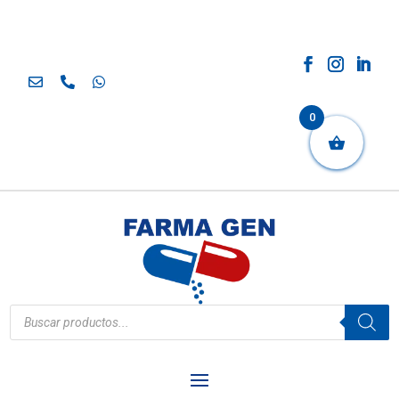
0
Búsqueda
de
productos