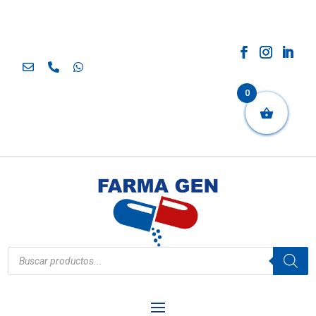
0
Búsqueda
de
productos