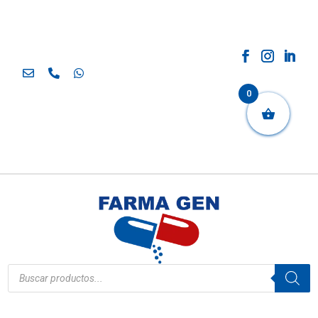
0
Búsqueda
de
productos