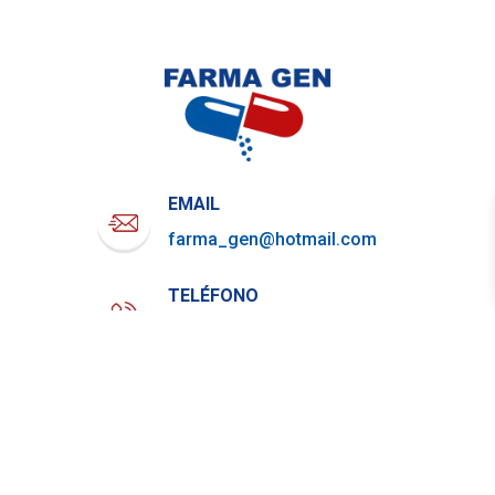
EMAIL
farma_gen@hotmail.com
TELÉFONO
722-919-4844
WHATSAPP
729-800-7879