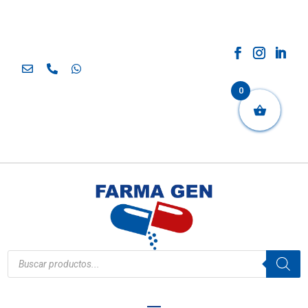
0
Búsqueda
de
productos