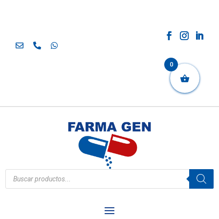
0
Búsqueda
de
productos