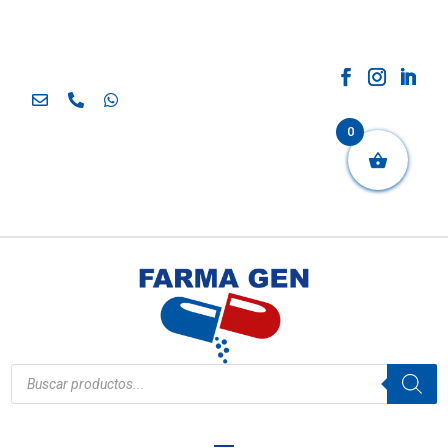
0
Búsqueda
de
productos