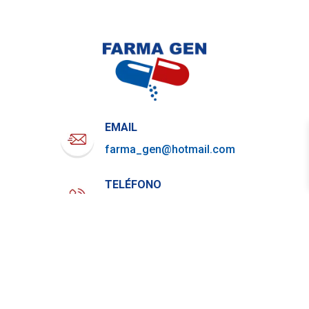
EMAIL
farma_gen@hotmail.com
TELÉFONO
722-919-4844
WHATSAPP
729-800-7879