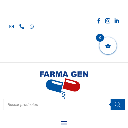
0
Búsqueda
de
productos