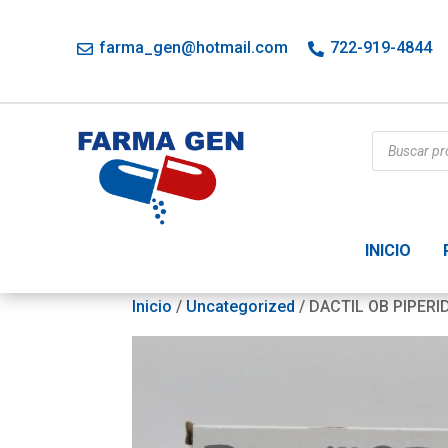
farma_gen@hotmail.com
722-919-4844
Búsqueda
de
productos
INICIO
Inicio
/
Uncategorized
/ DACTIL OB PIPER