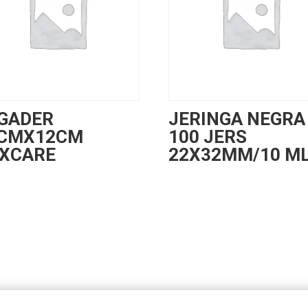
GADER
JERINGA NEGRA
CMX12CM
100 JERS
XCARE
22X32MM/10 M