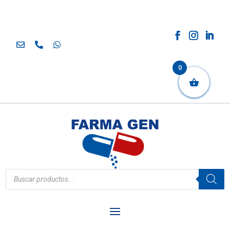
0
Búsqueda
de
productos