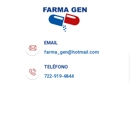
EMAIL
farma_gen@hotmail.com
TELÉFONO
722-919-4844
WHATSAPP
729-800-7879