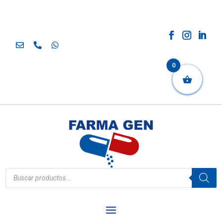
0
Búsqueda
de
productos