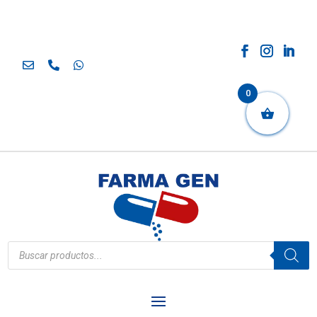
0
Búsqueda
de
productos