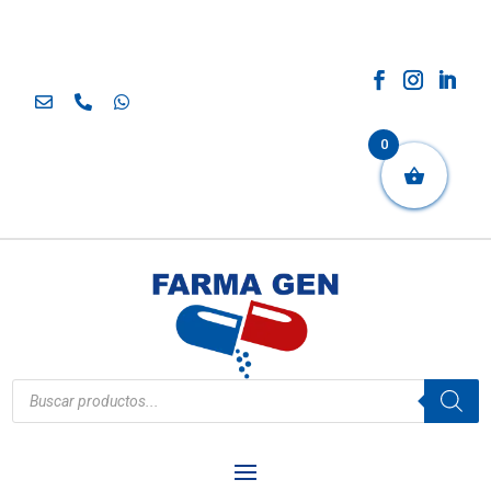
0
Búsqueda
de
productos