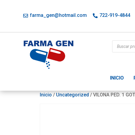
farma_gen@hotmail.com
722-919-4844
Búsqueda
de
productos
INICIO
Inicio
/
Uncategorized
/ VILONA PED. 1 GO