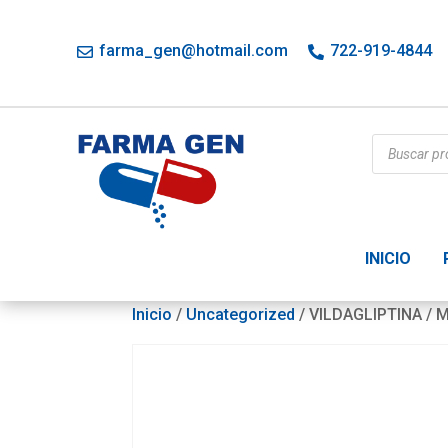
farma_gen@hotmail.com
722-919-4844
Búsqueda
de
productos
INICIO
Inicio
/
Uncategorized
/ VILDAGLIPTINA /