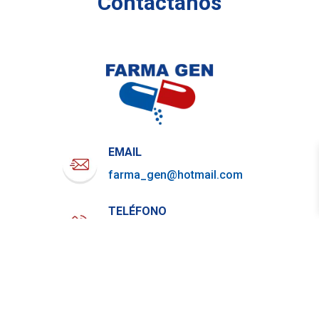
Contáctanos
EMAIL
farma_gen@hotmail.com
TELÉFONO
722-919-4844
WHATSAPP
729-800-7879