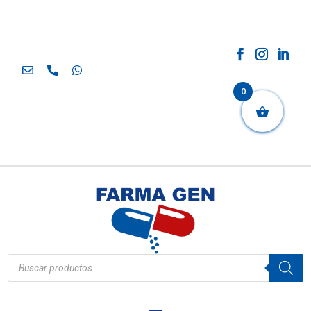
0
Búsqueda
de
productos