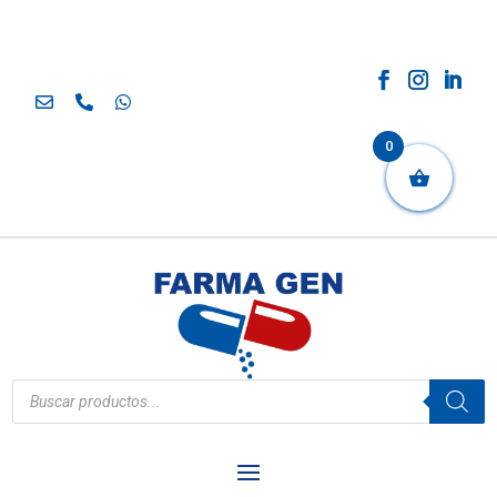
0
Búsqueda
de
productos