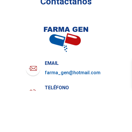
Contáctanos
EMAIL
farma_gen@hotmail.com
TELÉFONO
722-919-4844
WHATSAPP
729-800-7879