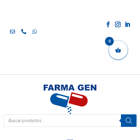
0
Búsqueda
de
productos