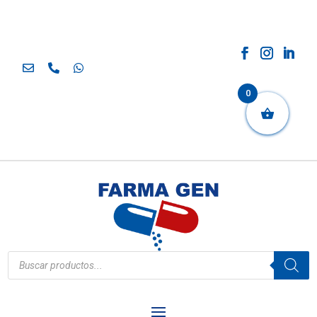
0
Búsqueda
de
productos