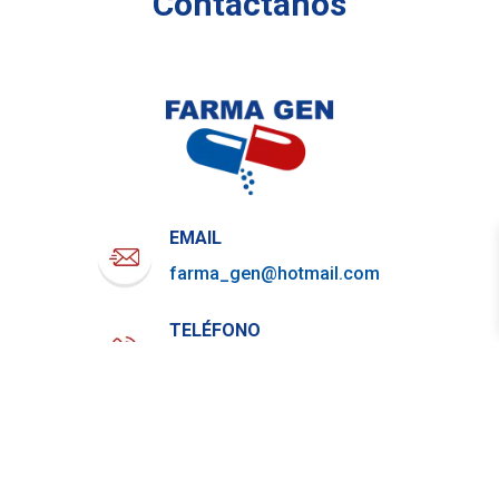
Contáctanos
EMAIL
farma_gen@hotmail.com
TELÉFONO
722-919-4844
WHATSAPP
729-800-7879