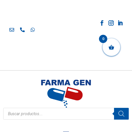
0
Búsqueda
de
productos