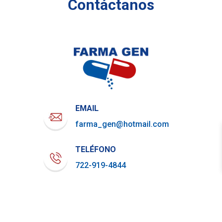
Contáctanos
EMAIL
farma_gen@hotmail.com
TELÉFONO
722-919-4844
WHATSAPP
729-800-7879