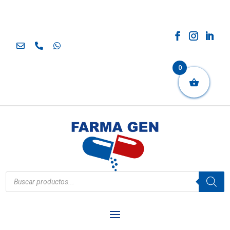
0
Búsqueda
de
productos