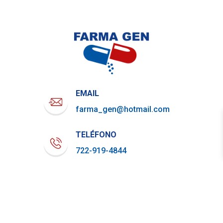
EMAIL
farma_gen@hotmail.com
TELÉFONO
722-919-4844
WHATSAPP
729-800-7879