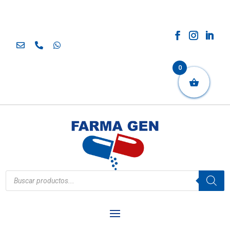
0
Búsqueda
de
productos