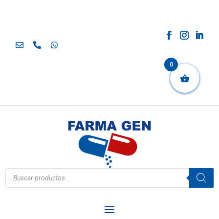
0
Búsqueda
de
productos