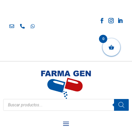
0
Búsqueda
de
productos