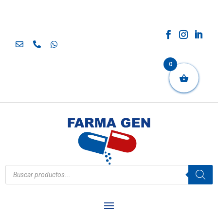
0
Búsqueda
de
productos