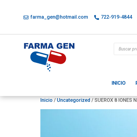
farma_gen@hotmail.com
722-919-4844
Búsqueda
de
productos
INICIO
Inicio
/
Uncategorized
/ SUEROX 8 IONES