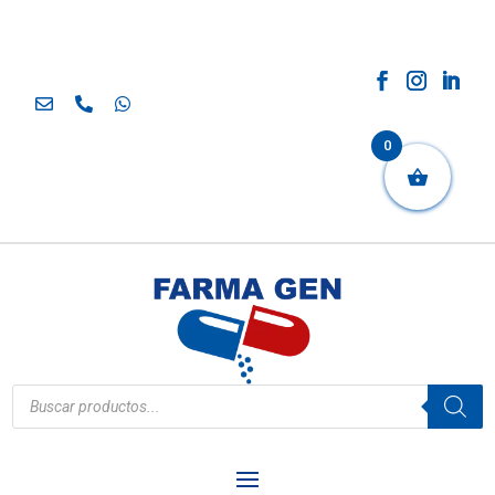
0
Búsqueda
de
productos