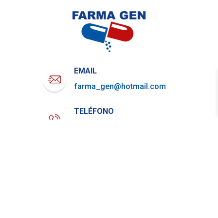
EMAIL
farma_gen@hotmail.com
TELÉFONO
722-919-4844
WHATSAPP
729-800-7879