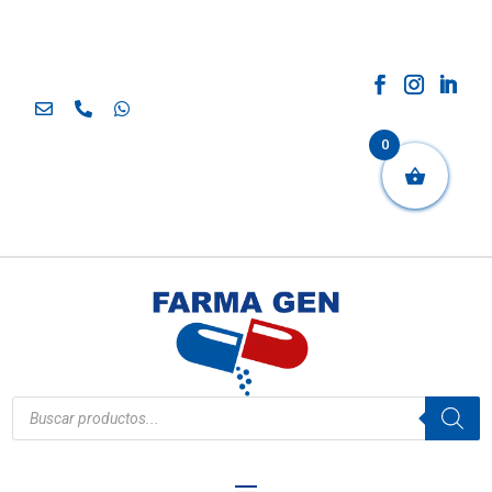
0
Búsqueda
de
productos