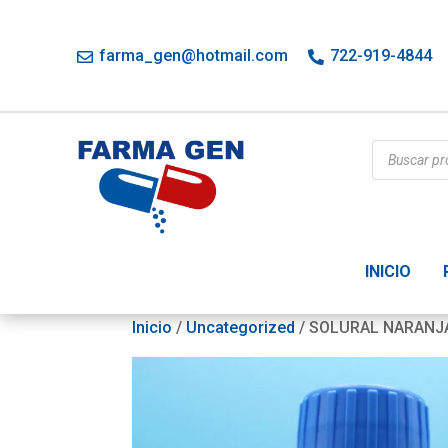
farma_gen@hotmail.com
722-919-4844
Búsqueda
de
productos
INICIO
Inicio
/
Uncategorized
/ SOLURAL NARANJ