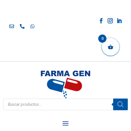
0
Búsqueda
de
productos