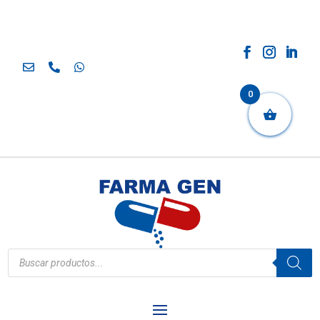
0
Búsqueda
de
productos