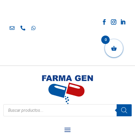
0
Búsqueda
de
productos