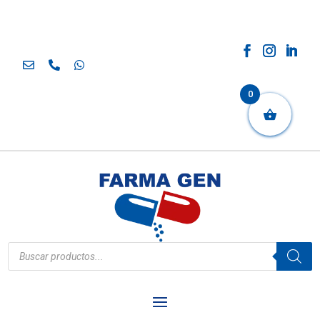
0
Búsqueda
de
productos