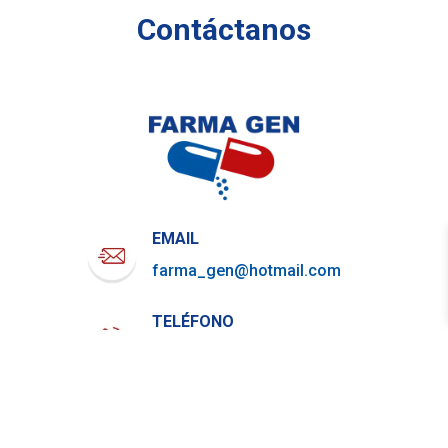
Contáctanos
EMAIL
farma_gen@hotmail.com
TELÉFONO
722-919-4844
WHATSAPP
729-800-7879