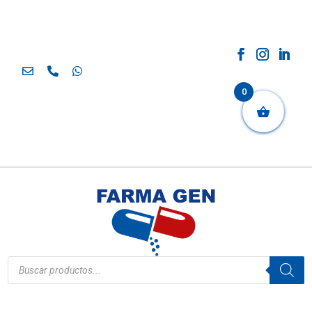
0
Búsqueda
de
productos