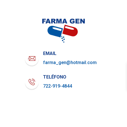
EMAIL
farma_gen@hotmail.com
TELÉFONO
722-919-4844
WHATSAPP
729-800-7879