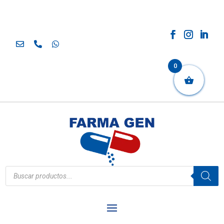
0
Búsqueda
de
productos