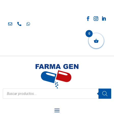
0
Búsqueda
de
productos