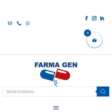
0
Búsqueda
de
productos