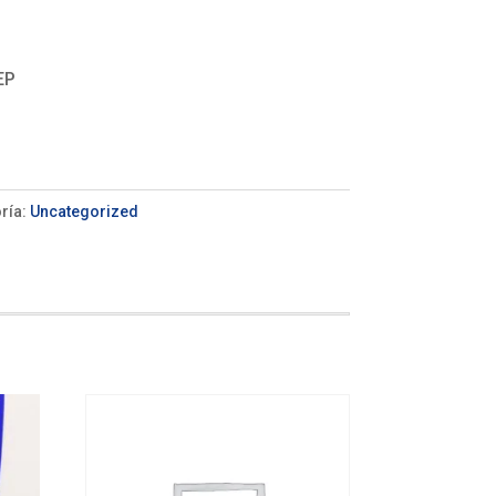
EP
ría:
Uncategorized