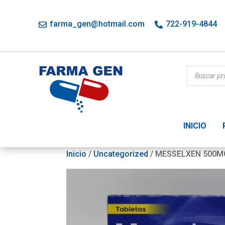
farma_gen@hotmail.com
722-919-4844
Búsqueda
de
productos
INICIO
Inicio
/
Uncategorized
/ MESSELXEN 500M