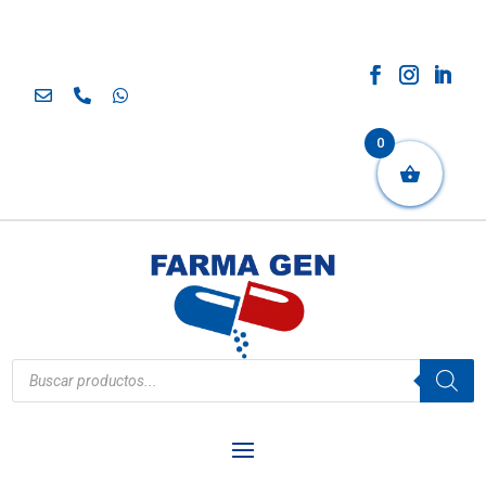
0
Búsqueda
de
productos