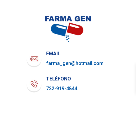
EMAIL
farma_gen@hotmail.com
TELÉFONO
722-919-4844
WHATSAPP
729-800-7879