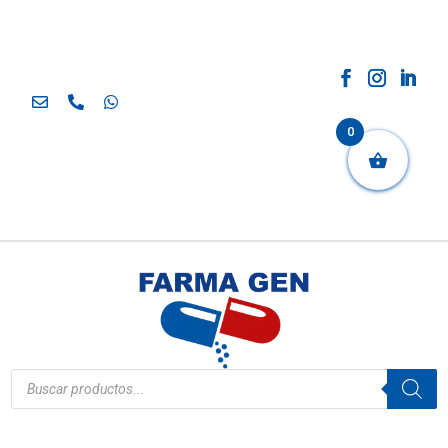
0
Búsqueda
de
productos