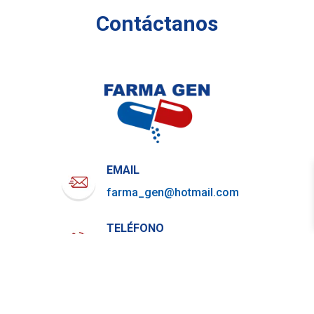
Contáctanos
EMAIL
farma_gen@hotmail.com
TELÉFONO
722-919-4844
WHATSAPP
729-800-7879