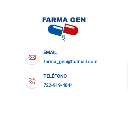
EMAIL
farma_gen@hotmail.com
TELÉFONO
722-919-4844
WHATSAPP
729-800-7879