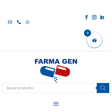
0
Búsqueda
de
productos