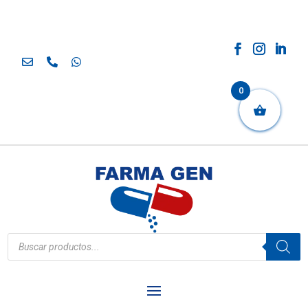
0
Búsqueda
de
productos